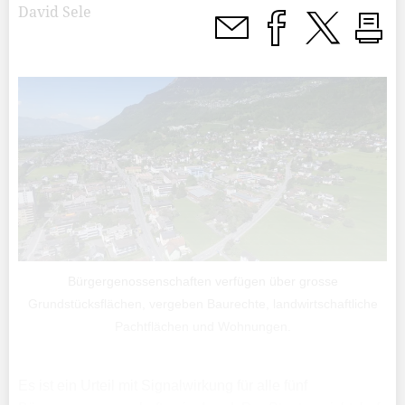
David Sele
Bürgergenossenschaften verfügen über grosse
Grundstücksflächen, vergeben Baurechte, landwirtschaftliche
Pachtflächen und Wohnungen.
Es ist ein Urteil mit Signalwirkung für alle fünf