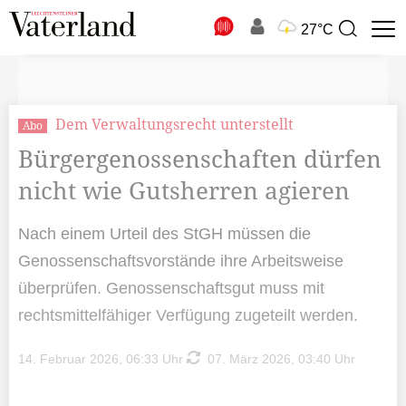
N
27°C
Suchbegriff
zur
Suche
Dem Verwaltungsrecht unterstellt
Abo
Bürgergenossenschaften dürfen
nicht wie Gutsherren agieren
Nach einem Urteil des StGH müssen die
Genossenschaftsvorstände ihre Arbeitsweise
überprüfen. Genossenschaftsgut muss mit
rechtsmittelfähiger Verfügung zugeteilt werden.
14. Februar 2026, 06:33 Uhr
07. März 2026, 03:40 Uhr