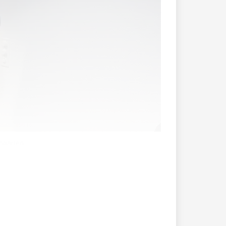
ngarten
eitagabend mit einer Vernissage in