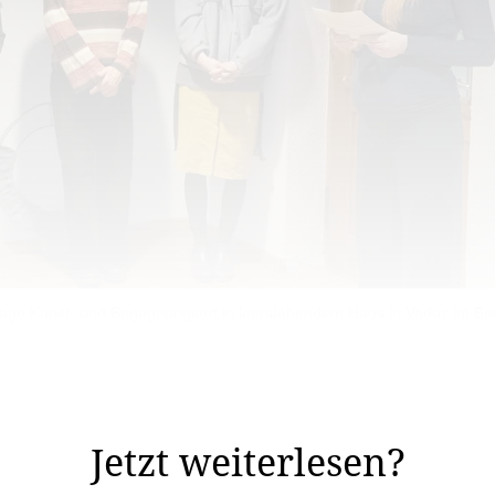
sage Kunst- und Begegnungsort in leerstehendem Haus in Vaduz im Ba
o lautet der poetische Titel der Ausstellung, die am Fr
öffnet wurde.
Jetzt weiterlesen?