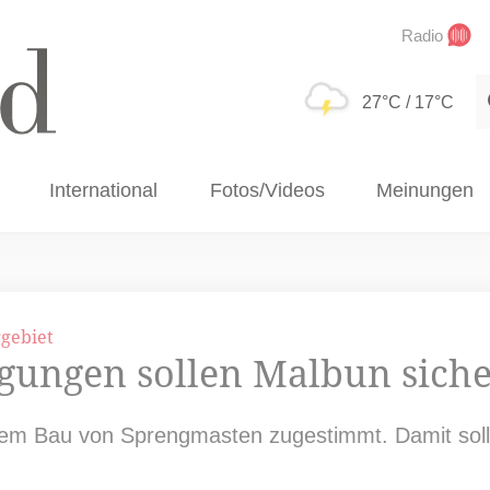
Radio
S
27°C
/ 17°C
International
Fotos/Videos
Meinungen
ggebiet
ngungen sollen Malbun sich
m Bau von Sprengmasten zugestimmt. Damit sollen