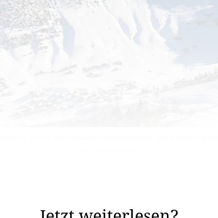
schutz, das für den Lawinendienst zuständig ist, sind in Malbun fern
und Steitälli geplant.
awinen gezielt ausgelöst werden – kontrolliert, geplant u
Jetzt weiterlesen?