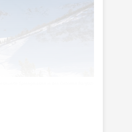
gesteuerte Sprengmasten in den Gebieten Bärgtälli
nd mit möglichst geringem Eingriff in