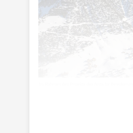
Im Rahmen des Projekts des Amts für Bevölkerungs
Im Talkessel von Malbun sollen künftig L
die Natur.