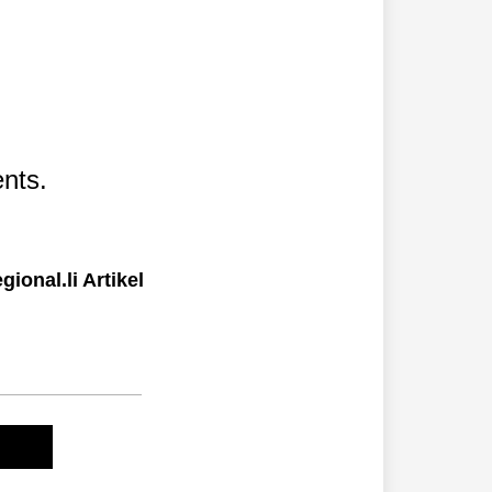
nts.
ional.li Artikel