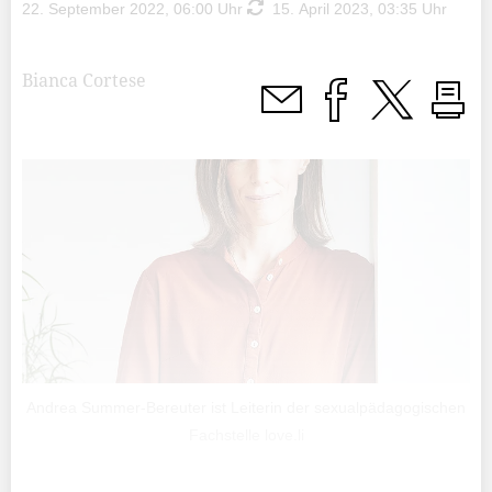
22. September 2022, 06:00 Uhr
15. April 2023, 03:35 Uhr
Bianca Cortese
Andrea Summer-Bereuter ist Leiterin der sexualpädagogischen
Fachstelle love.li