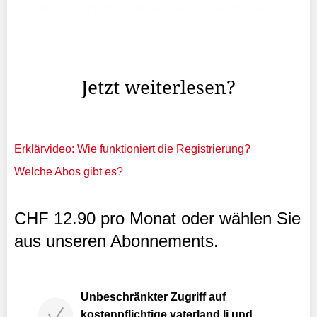
Plötzlich sind da: Diese Fragen über Liebe, Sex und
Genitalien. Und man ringt als Eltern um Antworten. Wann
und wie man die Aufklärung der Kinder altersgemäss und
richtig angeht und welchen Part dabei die Schulen ...
Jetzt weiterlesen?
Erklärvideo: Wie funktioniert die Registrierung?
Welche Abos gibt es?
CHF 12.90 pro Monat oder wählen Sie
aus unseren Abonnements.
Unbeschränkter Zugriff auf
kostenpflichtige vaterland.li und