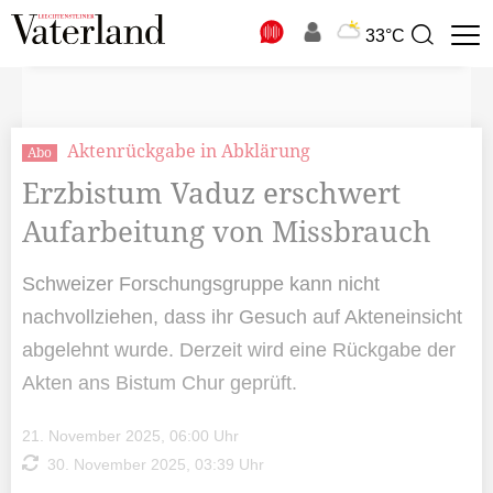
N
33°C
Suchbegriff
zur
Suche
Aktenrückgabe in Abklärung
Abo
Erzbistum Vaduz erschwert
Aufarbeitung von Missbrauch
Schweizer Forschungsgruppe kann nicht
nachvollziehen, dass ihr Gesuch auf Akteneinsicht
abgelehnt wurde. Derzeit wird eine Rückgabe der
Akten ans Bistum Chur geprüft.
21. November 2025, 06:00 Uhr
30. November 2025, 03:39 Uhr