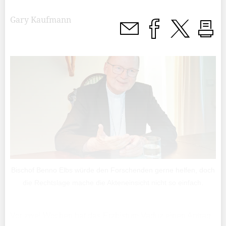
Gary Kaufmann
Bischof Benno Elbs würde den Forschenden gerne helfen, doch
die Rechtslage mache die Akteneinsicht nicht so einfach.
Vor zwei Wochen hat das Erz­bistum Vaduz einen Antrag