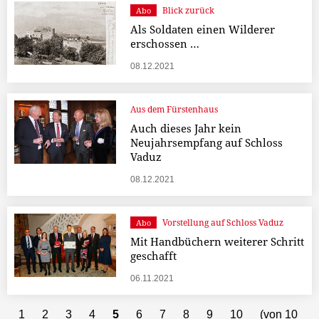
Blick zurück
Abo
Als Soldaten einen Wilderer
erschossen …
08.12.2021
Aus dem Fürstenhaus
Auch dieses Jahr kein
Neujahrsempfang auf Schloss
Vaduz
08.12.2021
Vorstellung auf Schloss Vaduz
Abo
Mit Handbüchern weiterer Schritt
geschafft
06.11.2021
1
2
3
4
5
6
7
8
9
10
(von 10