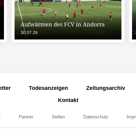
Aufwärmen des FCV in Andorra
30.07.26
tter
Todesanzeigen
Zeitungsarchiv
Kontakt
s
Partner
Stellen
Datenschutz
Imp