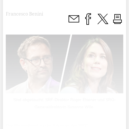
Francesco Benini
Sind abgetaucht: SRF-Direktor Roger Elsener und SRG-
Generaldirektorin Susanne Wille.
Der Protestbrief an die Adresse der SRG-