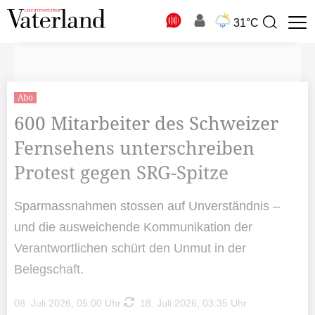
N
31°C
Suchbegriff
zur
Suche
Abo
600 Mitarbeiter des Schweizer
Fernsehens unterschreiben
Protest gegen SRG-Spitze
Sparmassnahmen stossen auf Unverständnis –
und die ausweichende Kommunikation der
Verantwortlichen schürt den Unmut in der
Belegschaft.
08. Juli 2026, 05:00 Uhr
18. Juli 2026, 03:35 Uhr