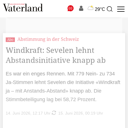
N
29°C
Suchbegriff
zur
Suche
Abstimmung in der Schweiz
Abo
Windkraft: Sevelen lehnt
Abstandsinitiative knapp ab
Es war ein enges Rennen. Mit 779 Nein- zu 734
Ja-Stimmen lehnt Sevelen die Initiative «Windkraft
ja – mit Anstands-Abstand» knapp ab. Die
Stimmbeteiligung lag bei 58,72 Prozent.
14. Juni 2026, 12:17 Uhr
15. Juni 2026, 00:19 Uhr