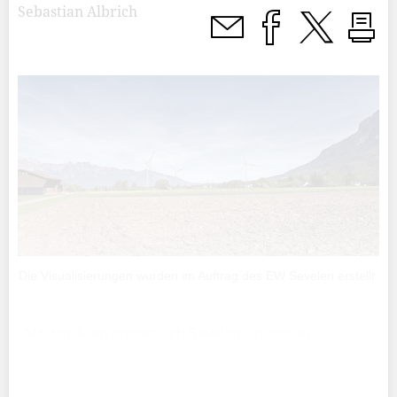
Sebastian Albrich
Die Visualisierungen wurden im Auftrag des EW Sevelen erstellt.
Mit dem Nein erspart sich Sevelen einiges an
Kopfzerbrechen, denn ob sie die Bestimmung bei einer
Annahme der Vorlage überhaupt hätte durchsetzen