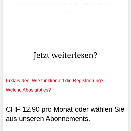
Schwein ab, einem Nachfahren des mitteleuropäischen
Wildschweins.
Ein Eber, der sich durch den Morast pflügt, eine
ausgemergelte Muttersau und schwarz-weiss gefleckte,
mit Dreck besudelte Ferkel.
Jetzt weiterlesen?
Erklärvideo: Wie funktioniert die Registrierung?
Welche Abos gibt es?
CHF 12.90 pro Monat oder wählen Sie
aus unseren Abonnements.