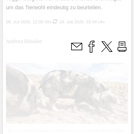
um das Tierwohl eindeutig zu beurteilen.
08. Juli 2026, 12:00 Uhr
24. Juli 2026, 03:34 Uhr
Andrea Häusler
Die Turopolje-Schweine stammen vom ausgestorbenen Šiška-