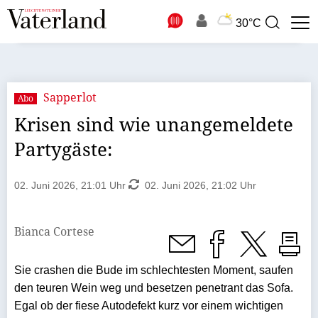
N
30°C
Suchbegriff
zur
Suche
Sapperlot
Abo
Krisen sind wie unangemeldete
Partygäste:
02. Juni 2026, 21:01 Uhr
02. Juni 2026, 21:02 Uhr
Bianca Cortese
Sie crashen die Bude im schlechtesten Moment, saufen
den teu­ren Wein weg und besetzen pene­trant das Sofa.
Egal ob der fiese Auto­defekt kurz vor einem wichtigen