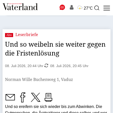
N
27°C
Suchbegriff
zur
Suche
Leserbriefe
Abo
Und so weibeln sie weiter gegen
die Fristenlösung
08. Juli 2026, 20:44 Uhr
08. Juli 2026, 20:45 Uhr
Norman Wille Buchenweg 1, Vaduz
Und so ereifern sie sich wieder bis zum Abwinken. Die
Gutmenschen, die Ärztezitierer und diese selber, und wer