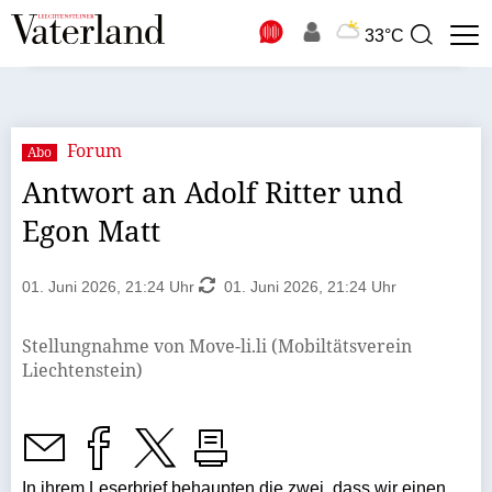
N
33°C
Suchbegriff
zur
Suche
Forum
Abo
Antwort an Adolf Ritter und
Egon Matt
01. Juni 2026, 21:24 Uhr
01. Juni 2026, 21:24 Uhr
Stellungnahme von Move-li.li (Mobiltätsverein
Liechtenstein)
In ihrem Leserbrief behaupten die zwei, dass wir einen