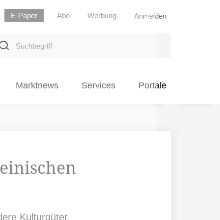
E-Paper
Abo
Werbung
Anmelden
uchbegriff
Marktnews
Services
Portale
einischen
ere Kulturgüter.