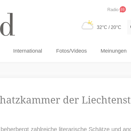
Radio
S
32°C
/ 20°C
International
Fotos/Videos
Meinungen
chatzkammer der Liechtenst
herbergt zahlreiche literarische Schätze und and