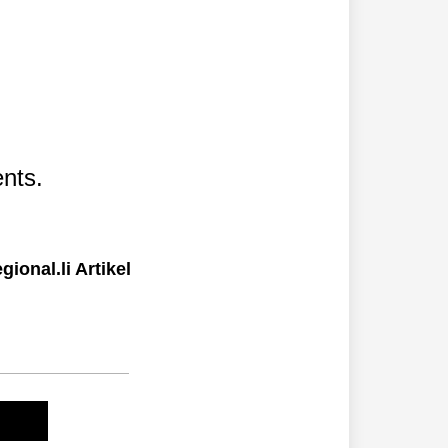
nts.
ional.li Artikel