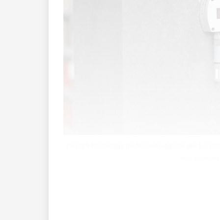
250729 Reportage im Aussenmagazin der Landesbibl
Schaanwald Ma
Im Industriegebiet Schaanwald steht da
auf: Grau mit grünen Streifen.