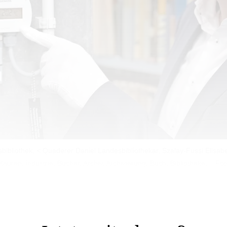
iothek, < Quaderer Daniel Landesbibliothekar, Szalay-Fussi Elisabeth
uren, industrie, Bücher, Archiv, Archivierung, Buch, Bibliotheke, _ Foto
s Kunstdepot Almat, erbaut 2016 von der Firma ITW. Der 