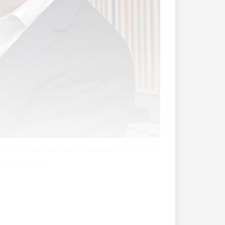
 Werkstatt, Vogt Beat Bibliothekar >, im Almat in
: Nils Vollmar
Bau fällt sofort durch sein Farbkonzept