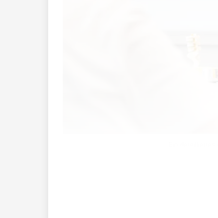
Ein detaillierte
Der Umstand wird schon seit Jahren bek
Ja – das legt zumindest die Krankenvers