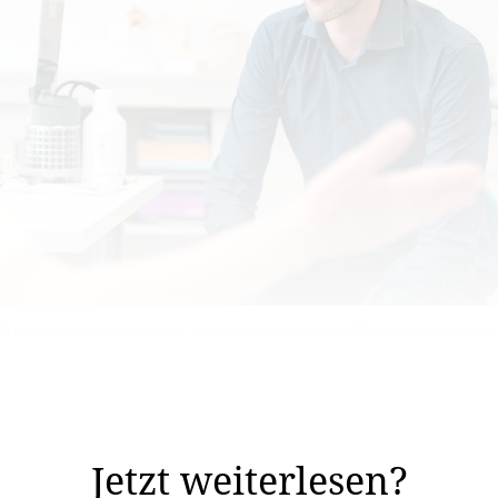
s Arztzeugnis soll aufzeigen, inwiefern der erkrankte Mitarbeiter trotzdem 
lagt: Angestellte fallen immer häufiger wegen Krankheit
icherer-Statistik nahe.
Jetzt weiterlesen?