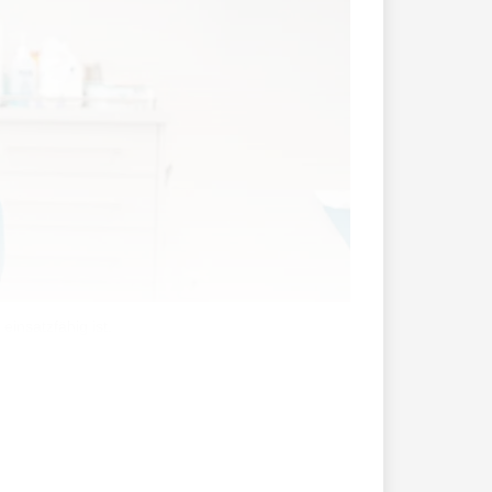
einsatzfähig ist.
 im Job aus. Doch stimmt das wirklich?