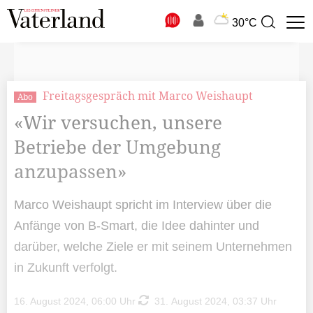
N
30°C
Suchbegriff
zur
Suche
Freitagsgespräch mit Marco Weishaupt
Abo
«Wir versuchen, unsere
Betriebe der Umgebung
anzupassen»
Marco Weishaupt spricht im Interview über die
Anfänge von B-Smart, die Idee dahinter und
darüber, welche Ziele er mit seinem Unternehmen
in Zukunft verfolgt.
16. August 2024, 06:00 Uhr
31. August 2024, 03:37 Uhr