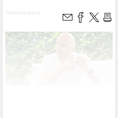
Tobias Soraperra
Herr Weishaupt. Sie sind als Gründer und
Verwaltungsratspräsident der B-Smart-Selection einer der
Gäste am diesjährigen Unternehmertag.