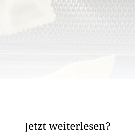
Ravioliproduktion in der Hilcona
fertigen Produkte aus dem Con­venience-Bereich eignen s
icht auf gutes Essen verzichten möchte.
Jetzt weiterlesen?