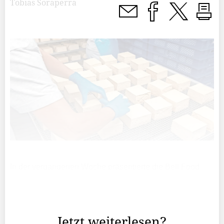
Tobias Soraperra
In der vergangenen Woche präsentierte die Bell Food
Group anlässlich der Bilanzmedienkonferenz ihre Zahlen
für das Jahr 2024 und gab dabei bekannt, im
vergangenen Jahr organisch gewachsen zu sein.
Jetzt weiterlesen?