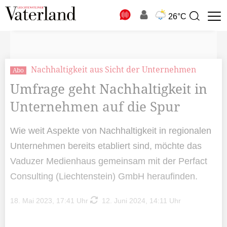
N
26°C
Suchbegriff
zur
Suche
Nachhaltigkeit aus Sicht der Unternehmen
Abo
Umfrage geht Nachhaltigkeit in
Unternehmen auf die Spur
Wie weit Aspekte von Nachhaltigkeit in regionalen
Unternehmen bereits etabliert sind, möchte das
Vaduzer Medienhaus gemeinsam mit der Perfact
Consulting (Liechtenstein) GmbH heraufinden.
18. Mai 2023, 17:41 Uhr
12. Juni 2024, 14:11 Uhr