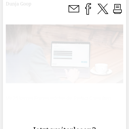
Dunja Goop
Mit 25 kurzen Fragen möchte die Perfact Consulting
(Liechtenstein) GmbH im Zuge einer Umfrage
herausfinden, wie nachhaltig regionale Unternehmen
sind.