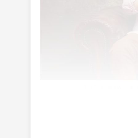
Das Studio ist in Wien, de
Hausdurchsuchungen seien «mittlerweil
Uhr bemühten sich die TGI-Verantwort