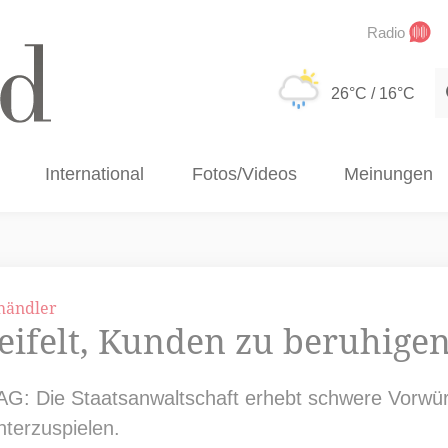
Radio
S
26°C
/ 16°C
International
Fotos/Videos
Meinungen
händler
eifelt, Kunden zu beruhige
GI AG: Die Staatsanwaltschaft erhebt schwere Vorwü
nterzuspielen.