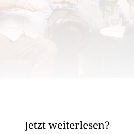
r Hintergrund zeigt Schloss Vaduz: TGI-Inhaber Helmut Kaltenegger am 
e normal», sagte TGI-Inhaber Helmut Kaltenegger: In e
lichen um Schadensbegrenzung, nachdem am ...
Jetzt weiterlesen?