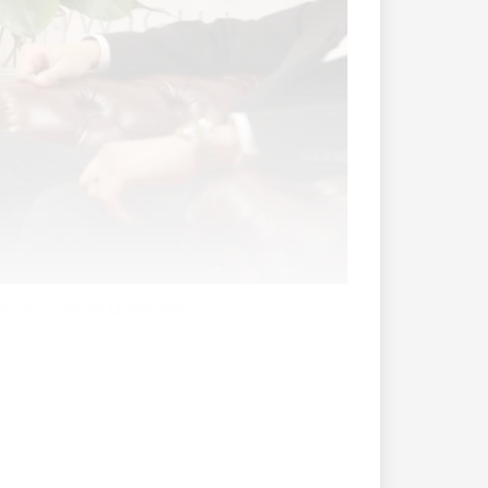
3. Juni 2026 im Livestream.
iner Livesendung gestern Abend um 19