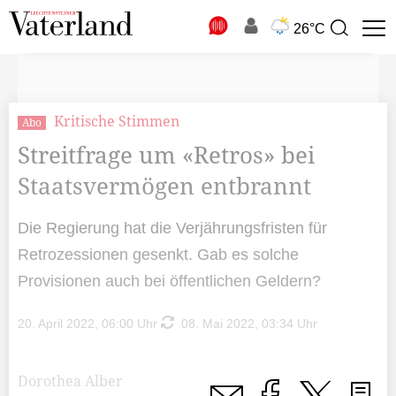
N
26°C
Suchbegriff
zur
Suche
Kritische Stimmen
Abo
Streitfrage um «Retros» bei
Staatsvermögen entbrannt
Die Regierung hat die Verjährungsfristen für
Retrozessionen gesenkt. Gab es solche
Provisionen auch bei öffentlichen Geldern?
20. April 2022, 06:00 Uhr
08. Mai 2022, 03:34 Uhr
Dorothea Alber