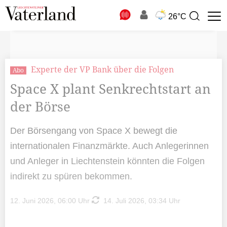
N
26°C
Suchbegriff
zur
Suche
Experte der VP Bank über die Folgen
Abo
Space X plant Senkrechtstart an
der Börse
Der Börsengang von Space X bewegt die
internationalen Finanzmärkte. Auch Anlegerinnen
und Anleger in Liechtenstein könnten die Folgen
indirekt zu spüren bekommen.
12. Juni 2026, 06:00 Uhr
14. Juli 2026, 03:34 Uhr