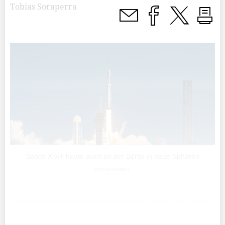
Tobias Soraperra
Space X will heute auch an der Börse in neue Sphären
vorstossen.
Für den heutigen Freitag plant Space X den Gang an die
Börse – es wäre der grösste der Geschichte. Das 2002