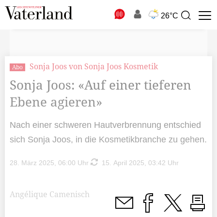
N
26°C
Suchbegriff
zur
Suche
Sonja Joos von Sonja Joos Kosmetik
Abo
Sonja Joos: «Auf einer tieferen
Ebene agieren»
Nach einer schweren Hautverbrennung entschied
sich Sonja Joos, in die Kosmetikbranche zu gehen.
28. März 2025, 06:00 Uhr
15. April 2025, 03:42 Uhr
Angélique Camenisch