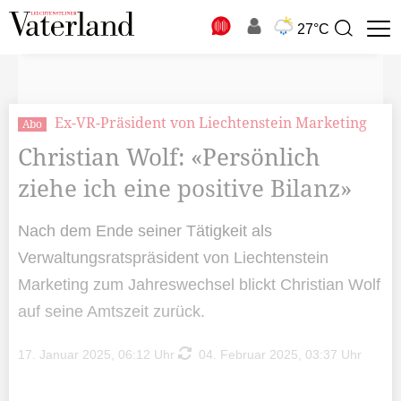
N
27°C
Suchbegriff
zur
Suche
Ex-VR-Präsident von Liechtenstein Marketing
Abo
Christian Wolf: «Persönlich
ziehe ich eine positive Bilanz»
Nach dem Ende seiner Tätigkeit als
Verwaltungsratspräsident von Liechtenstein
Marketing zum Jahreswechsel blickt Christian Wolf
auf seine Amtszeit zurück.
17. Januar 2025, 06:12 Uhr
04. Februar 2025, 03:37 Uhr