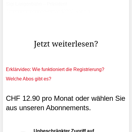
Sigi Langenbahn – Präsident
ArbeitnehmerInnenverband2022 war ein
herausforderndes Jahr. Kaum schien die Pandemie
überwunden, sorgte der russische Angriffskrieg für
weltweites Entsetzen. Neben dem unfassbaren ...
Jetzt weiterlesen?
Erklärvideo: Wie funktioniert die Registrierung?
Welche Abos gibt es?
CHF 12.90 pro Monat oder wählen Sie
aus unseren Abonnements.
Unbeschränkter Zugriff auf