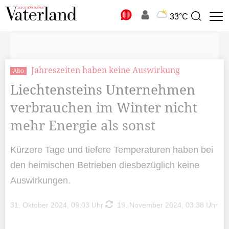
N
33°C
Suchbegriff
zur
Suche
Jahreszeiten haben keine Auswirkung
Abo
Liechtensteins Unternehmen
verbrauchen im Winter nicht
mehr Energie als sonst
Kürzere Tage und tiefere Temperaturen haben bei
den heimischen Betrieben diesbezüglich keine
Auswirkungen.
31. Oktober 2024, 09:03 Uhr
19. November 2024, 03:38 Uhr