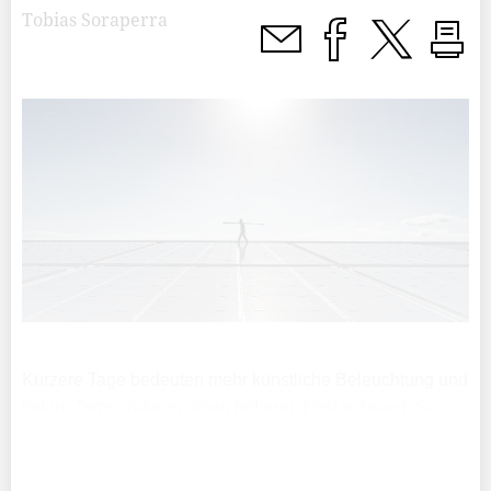
Tobias Soraperra
Kürzere Tage bedeuten mehr künstliche Beleuchtung und
tiefere Temperaturen einen höheren Heizaufwand. So
weit, so nachvollziehbar. Wie genau aber wirken sich die
Wintermonate auf die Energiekosten von Unternehmen
aus?