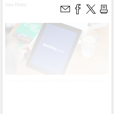
Sina Thöny
Europäische Hotelverbände klagen gegen den Marktriesen.
Der langjährige Streit zwischen den Hotels und der
digitalen Buchungsplattform Bo­ok­ing.com geht in die
nächste Runde – auch mit Liechtensteiner Unterstützung.