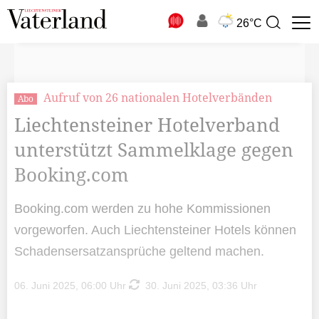
N
26°C
Suchbegriff
zur
Suche
Aufruf von 26 nationalen Hotelverbänden
Abo
Liechtensteiner Hotelverband
unterstützt Sammelklage gegen
Booking.com
Booking.com werden zu hohe Kommissionen
vorgeworfen. Auch Liechtensteiner Hotels können
Schadensersatzansprüche geltend machen.
06. Juni 2025, 06:00 Uhr
30. Juni 2025, 03:36 Uhr