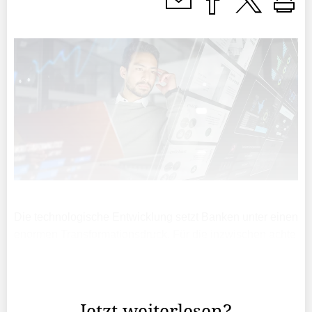
Die technologische Entwicklung setzt Banken unter einen
enormen Transformationsdruck. Für die inzwischen achte
IFZ-Studie zu Bank-IT und Sourcing befragte die
Hochschule Luzern 43 IT-Verantwortliche von Schweizer
...
Jetzt weiterlesen?