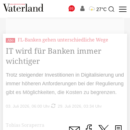
N
27°C
Suchbegriff
zur
Suche
FL-Banken gehen unterschiedliche Wege
Abo
IT wird für Banken immer
wichtiger
Trotz steigender Investitionen in Digitalisierung und
immer höheren Anforderungen bei der Regulierung
gibt es Möglichkeiten, die Kosten zu begrenzen.
03. Juli 2026, 06:00 Uhr
29. Juli 2026, 03:34 Uhr
Tobias Soraperra