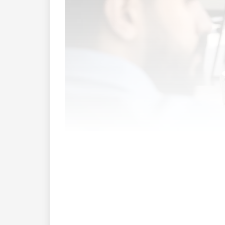
Ein wegweisendes Innosuisse-Flagship-P
eine «Kreislaufwirtschaft der Kompetenz