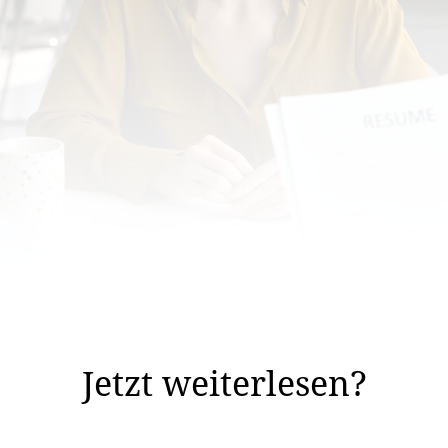
rojekt unter Federführung der Universität St. Gal­len (
en» geliefert.
Jetzt weiterlesen?