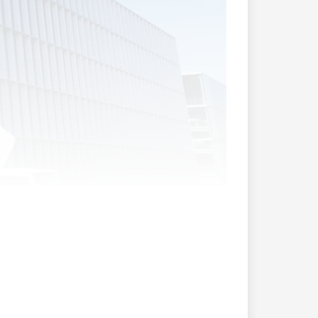
gger AG aus Köniz bei Bern eröffnete