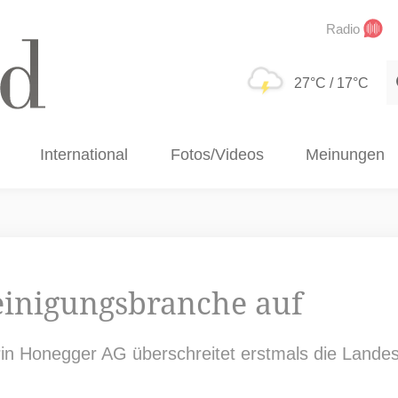
Radio
S
27°C
/ 17°C
International
Fotos/Videos
Meinungen
einigungsbranche auf
in Honegger AG überschreitet erstmals die Lande