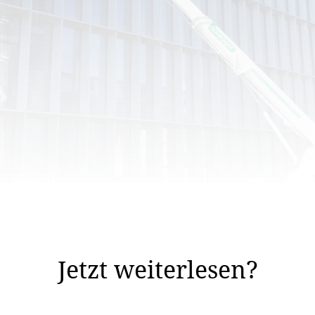
htenstein bekommt weitere starke Konkurrenz: Die Hone
an. Es ist der 24.
Jetzt weiterlesen?