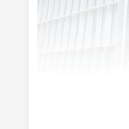
Der umkämpfte Reinigungsmarkt in Liec
am 1. Januar eine Niederlassung in Scha