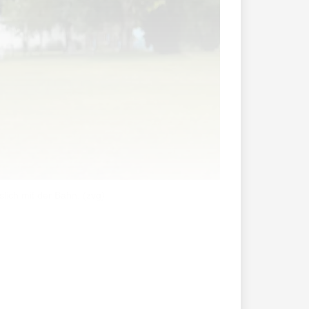
lich mit der Bahn. (zvg)
anagement» – so wurde die