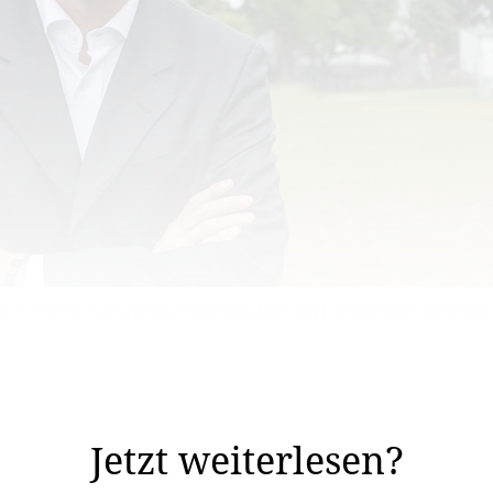
h: Christoph Stieg pendelt zwischen Wien und Liechtenstein ausschliess
erbildung im Bereich ESG Consulting / Sustainability M
ung beantwortet.
Jetzt weiterlesen?