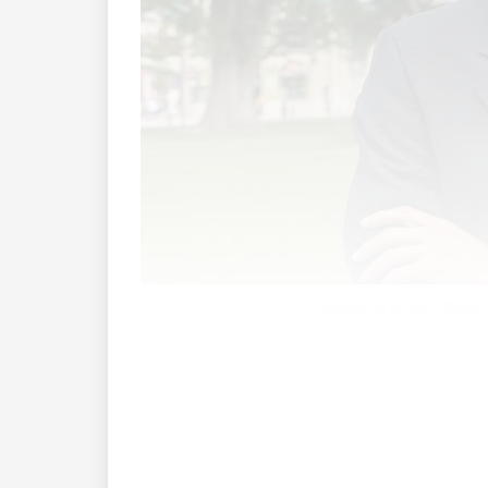
Vieles im grünen Bereic
«Bin nicht erreichbar – Fokus auf Weit
Interviewanfrage via Abwesenheitsmeld