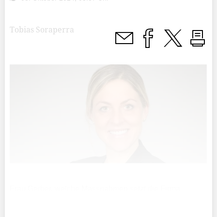
Tobias Soraperra
Frau Gerber, welche Massnahmen setzt die Firma
Hilcona zur Vermeidung von «Foodwaste» um?Andrea
Gerber: ​Der Umgang mit Foodwaste betrifft die gesamte