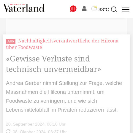
N
33°C
Suchbegriff
zur
Suche
Nachhaltigkeitsverantwortliche der Hilcona
Abo
über Foodwaste
«Gewisse Verluste sind
technisch unvermeidbar»
Andrea Gerber nimmt Stellung zur Frage, welche
Massnahmen die Hilcona unternimmt, um
Foodwaste zu verringern, und wie sich
Lebensmittelabfall im Privaten reduzieren lässt.
20. September 2024, 06:10 Uhr
08. Oktober 2024, 03:37 Uhr