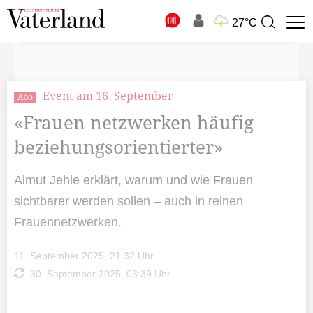
N
27°C
Suchbegriff
zur
Suche
Event am 16. September
Abo
«Frauen netzwerken häufig
beziehungsorientierter»
Almut Jehle erklärt, warum und wie Frauen
sichtbarer werden sollen – auch in reinen
Frauennetzwerken.
11. September 2025, 21:32 Uhr
30. September 2025, 03:39 Uhr