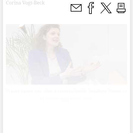
Corina Vogt-Beck
Frauen haben eine höhere Hemmschwelle, berufliche Events zu
besuchen, sagt Almut Jehle.
«Erfolgreich Netzwerken mit Leichtigkeit», ist der Titel
einer Veranstaltung des Zonta Clubs Vaduz, die am 16.
September stattfindet.