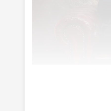
Noch im April wu
«Aufgrund laufender Meetings, die bis 
durchzuführen», und auch weitere der so