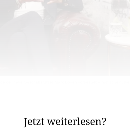
rde der neue Geschäftsführer Mark Bogen vorgestellt – nun scheint d
jetzt angedauert haben, war es uns heute leider nicht m
nst so zahlreichen ...
Jetzt weiterlesen?