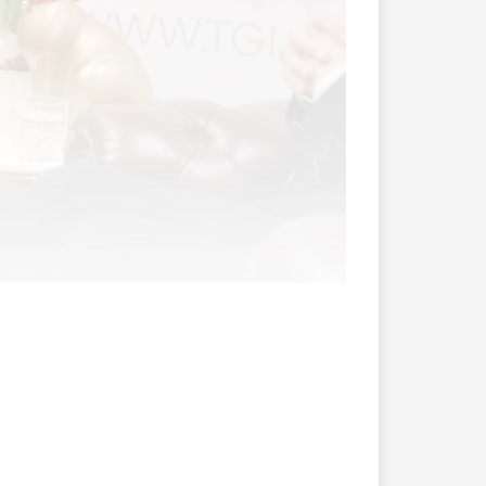
ie TGI AG am Ende
ehr möglich, die heutige TGI TV-Sendung