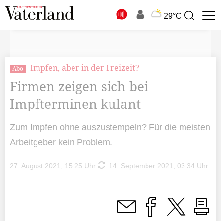
N
29°C
Suchbegriff
zur
Suche
Impfen, aber in der Freizeit?
Abo
Firmen zeigen sich bei
Impfterminen kulant
Zum Impfen ohne auszustempeln? Für die meisten
Arbeitgeber kein Problem.
27. August 2021, 15:25 Uhr
14. September 2021, 03:34 Uhr