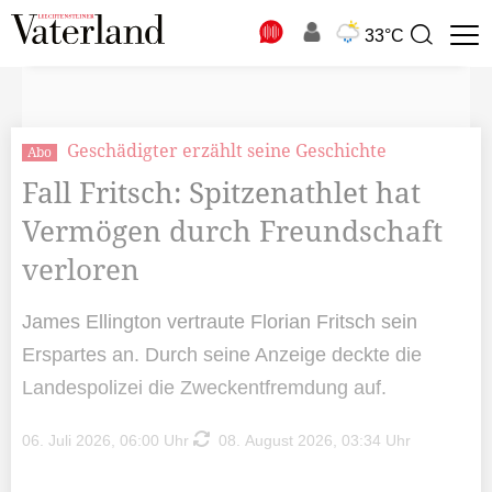
N
33°C
Suchbegriff
zur
Suche
Geschädigter erzählt seine Geschichte
Abo
Fall Fritsch: Spitzenathlet hat
Vermögen durch Freundschaft
verloren
James Ellington vertraute Florian Fritsch sein
Erspartes an. Durch seine Anzeige deckte die
Landespolizei die Zweckentfremdung auf.
06. Juli 2026, 06:00 Uhr
08. August 2026, 03:34 Uhr