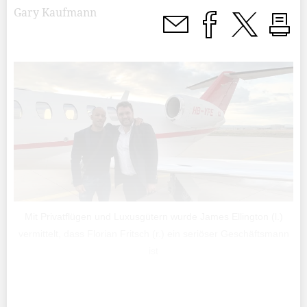
Gary Kaufmann
Mit Privatflügen und Luxusgütern wurde James Ellington (l.)
vermittelt, dass Florian Fritsch (r.) ein seriöser Geschäftsmann
ist
«Welcome to the millionaire club.» Diese Nachricht hat