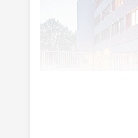
Die LKW wurden in d
Alljährlich werden im Januar die Swiss 
999 Mitarbeitende, 100-249 Mitarbeitend