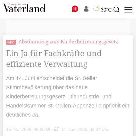
N
30°C
Suchbegriff
zur
Suche
Abstimmung zum Kinderbetreuungsgesetz
Abo
Ein Ja für Fachkräfte und
effiziente Verwaltung
Am 14. Juni entscheidet die St. Galler
Stimmbevölkerung über das neue
Kinderbetreuungsgesetz. Die Industrie- und
Handelskammer St. Gallen-Appenzell empfiehlt ein
deutliches Ja.
15. Mai 2026, 06:00 Uhr
14. Juni 2026, 03:34 Uhr