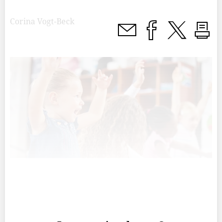
Corina Vogt-Beck
Der Fachkräftemangel ist auch in der Ostschweiz eine
Rea­lität, mit der man sich auch politisch
auseinandersetzt.