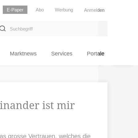
E-Paper
Abo
Werbung
Anmelden
uchbegriff
Marktnews
Services
Portale
inander ist mir
 das grosse Vertrauen, welches die