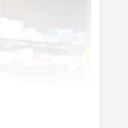
zu?Isabelle Dettwiler-Marxer: Meine