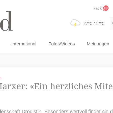
Radio
S
27°C
/ 17°C
International
Fotos/Videos
Meinungen
n
Marxer: «Ein herzliches Mite
idenschaft Drogistin. Besonders wertvoll findet sie