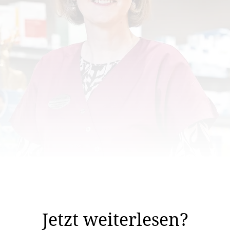
ftsführerin der Centrum Drogerie Eschen. Wie kam es da
absolvieren und ich fand grossen Gefallen an ...
Jetzt weiterlesen?