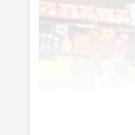
Frau Dettwiler-Marxer, Sie sind Geschä
Lehre als Drogistin durfte ich in Grabs 