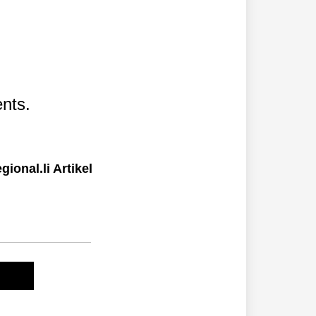
nts.
ional.li Artikel