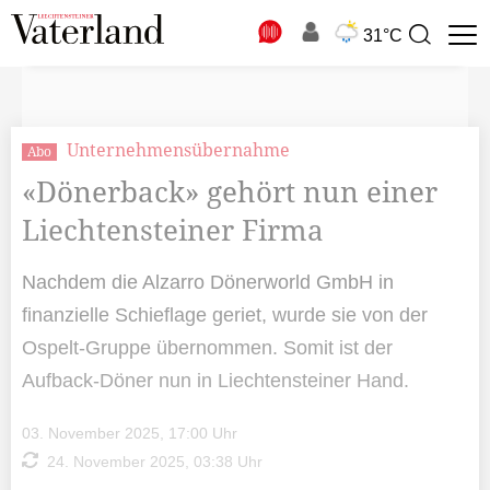
N
31°C
Suchbegriff
zur
Suche
Unternehmensübernahme
Abo
«Dönerback» gehört nun einer
Liechtensteiner Firma
Nachdem die Alzarro Dönerworld GmbH in
finanzielle Schieflage geriet, wurde sie von der
Ospelt-Gruppe übernommen. Somit ist der
Aufback-Döner nun in Liechtensteiner Hand.
03. November 2025, 17:00 Uhr
24. November 2025, 03:38 Uhr