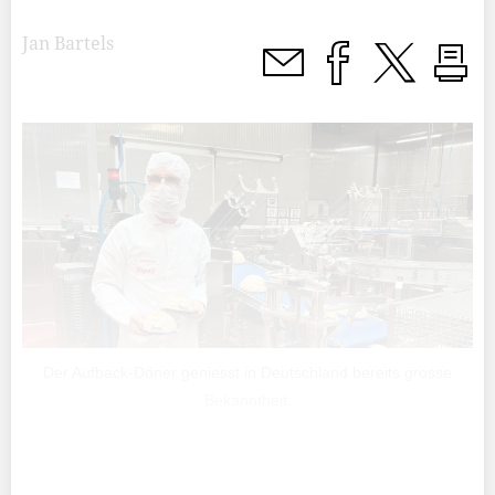
Jan Bartels
Der Aufback-Döner geniesst in Deutschland bereits grosse
Bekanntheit.
Seit 2024 produziert die Alzarro Dönerworld GmbH aus