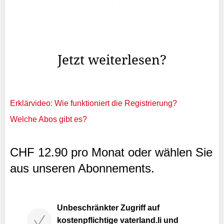
Zurück zur Natur, Verzicht auf den Einsatz hochgiftiger
Pestizide und ein Arbeiten im Einklang mit der Natur: Am
Thema Nachhaltigkeit kommt man mittlerweile auch in
der Weinproduktion nicht mehr vorbei.
Jetzt weiterlesen?
Erklärvideo: Wie funktioniert die Registrierung?
Welche Abos gibt es?
CHF 12.90 pro Monat oder wählen Sie
aus unseren Abonnements.
Unbeschränkter Zugriff auf
kostenpflichtige vaterland.li und