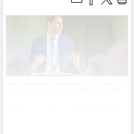
Martin Gächter, Leiter Finanzstabilität der FMA, erläuterte die
wichtigsten Punkte des «Financial Stability Reports» 2025.
Wie stabil ist der Finanzplatz Liechtenstein? Antworten
darauf liefert seit acht Jahren der jährliche «Financial
Stability Report» der Finanzmarktaufsicht (FMA)
Liechtenstein.