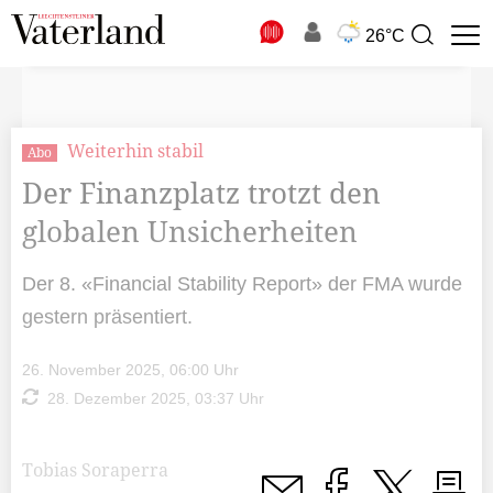
N
26°C
Suchbegriff
zur
Suche
Weiterhin stabil
Abo
Der Finanzplatz trotzt den
globalen Unsicherheiten
Der 8. «Financial Stability Report» der FMA wurde
gestern präsentiert.
26. November 2025, 06:00 Uhr
28. Dezember 2025, 03:37 Uhr
Tobias Soraperra