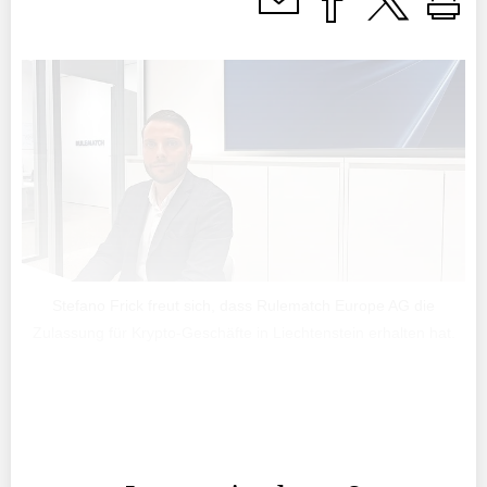
Stefano Frick freut sich, dass Rulematch Europe AG die
Zulassung für Krypto-Geschäfte in Liechtenstein erhalten hat.
In der vergangenen Woche erhielt die Rulematch Europe
AG von der Finanzmarktaufsicht Liechtenstein die Mica-
Lizenzierung.