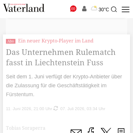
N
30°C
Suchbegriff
zur
Suche
Ein neuer Krypto-Player im Land
Abo
Das Unternehmen Rulematch
fasst in Liechtenstein Fuss
Seit dem 1. Juni verfügt der Krypto-Anbieter über
die Zulassung für die Geschäftstätigkeit im
Fürstentum.
11. Juni 2026, 21:00 Uhr
07. Juli 2026, 03:34 Uhr
Tobias Soraperra