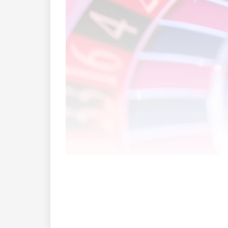
Die Zeit der grossen Gewinne
Jahr für Jahr spielten die liechtenstein
Sperrlistenaustauschs mit der Schweiz 