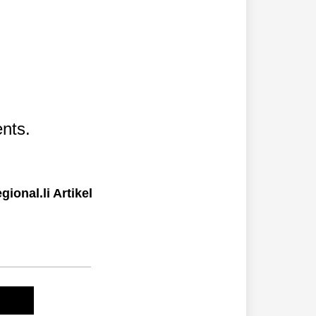
nts.
ional.li Artikel