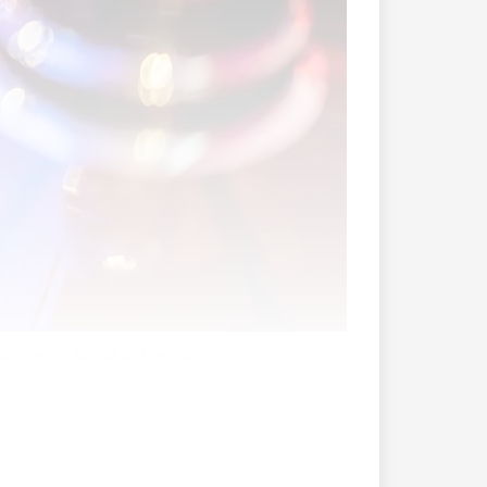
men um ihr Bestehen fürchten.
damit ist seit dem Inkrafttreten des