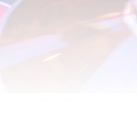
 für Liechtensteins Casinos ist vorbei. Vielmehr müssen die Unterneh
ischen Casinos neue Rekorde an Bruttospielerträgen ein – 
im Januar 2025 Schluss.