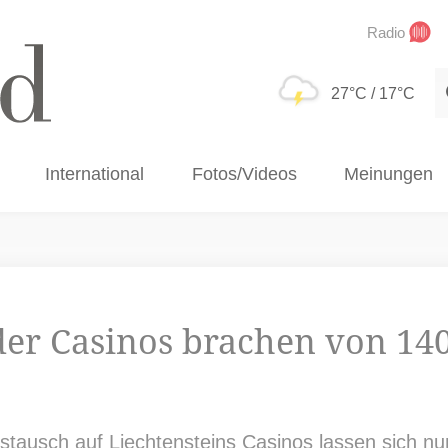
Radio
S
27°C
/ 17°C
International
Fotos/Videos
Meinungen
der Casinos brachen von 140
tausch auf Liechtensteins Casinos lassen sich nun