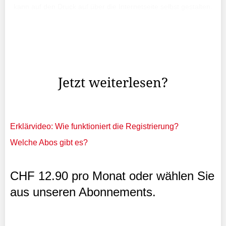
kann auf den Druck auf über die Internetseite selbst gestalten.
Der Begriff Balleristo ist aus den Worten «Ball» und
«Artist» zusammengesetzt. Denn alles hat 2015 mit
Bällen angefangen. Genauer gesagt mit Fussbällen.
Jetzt weiterlesen?
Erklärvideo: Wie funktioniert die Registrierung?
Welche Abos gibt es?
CHF 12.90 pro Monat oder wählen Sie
aus unseren Abonnements.