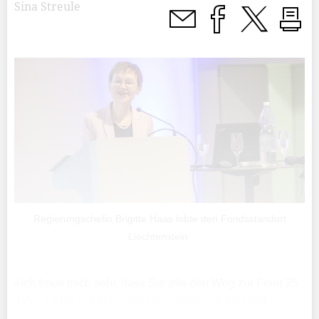
Sina Streule
Regierungschefin Brigitte Haas lobte den Fondsstandort
Liechtenstein.
«Ich freue mich sehr, dass Sie alle den Weg zur Feier 25
Jahre LAFV gefunden haben», begrüsste Alexander
Boss, seit gestern Abend Ex-Präsident des