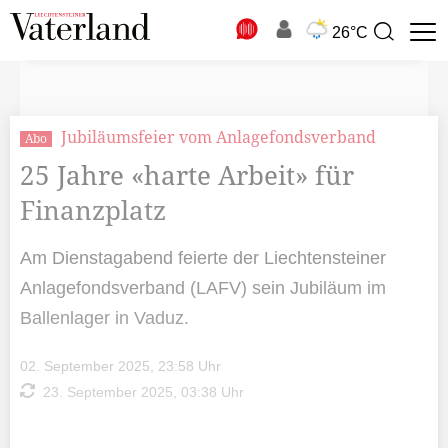
N
26°C
Suchbegriff
zur
Suche
Jubiläumsfeier vom Anlagefondsverband
Abo
25 Jahre «harte Arbeit» für
Finanzplatz
Am Dienstagabend feierte der Liechtensteiner
Anlagefondsverband (LAFV) sein Jubiläum im
Ballenlager in Vaduz.
02. September 2025, 23:58 Uhr
23. September 2025, 03:38 Uhr