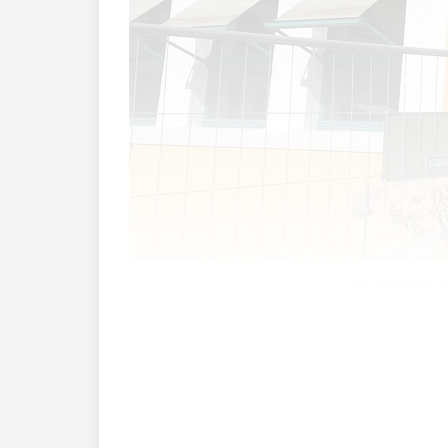
Ein gesundes M
Schmackhaft, nicht zu teuer aber trotz
aber auch Arbeitern und Angestellten ei