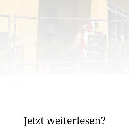
enü für wenig Geld, das schmeckt: Die Suppenküche kocht mit region
dem gesund: Die Suppenküche des Amts für soziale Verpf
n hochhwertiges Mittagsmenü. Das Ziel ist ...
Jetzt weiterlesen?