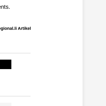
nts.
ional.li Artikel