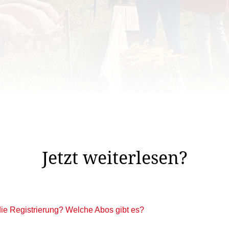
Drei Schweinchen begrüssten die Seniorinnen und Senioren.
enioren der Einladung der Seniorenkommission zum Besu
Jetzt weiterlesen?
 die Registrierung? Welche Abos gibt es?