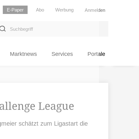
E-Paper
Abo
Werbung
Anmelden
uchbegriff
Marktnews
Services
Portale
hallenge League
meier schätzt zum Ligastart die