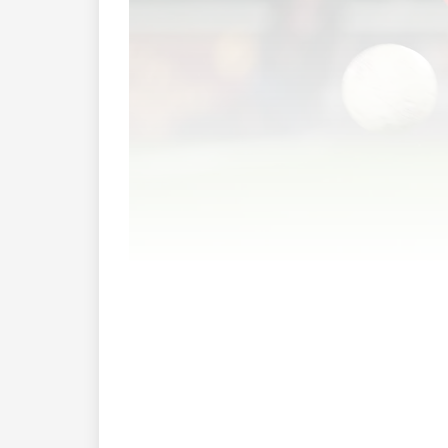
Der bisherige Sommer brachte zahlrei
Saison haben ihren Verein verlassen, b