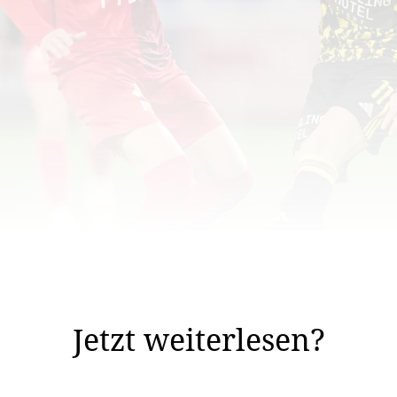
che Veränderungen in den Teams der Challenge League.
islang sind 124 Spieler neu hinzugestossen.
Jetzt weiterlesen?