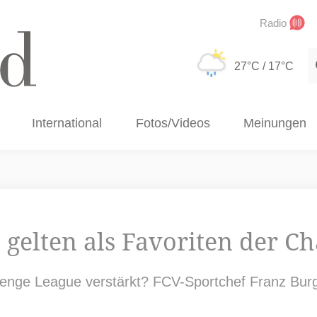
Radio
S
27°C
/ 17°C
International
Fotos/Videos
Meinungen
gelten als Favoriten der C
enge League verstärkt? FCV-Sportchef Franz Burg