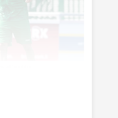
nschaft heranführen.
stmals mit fünf Mannschaften im