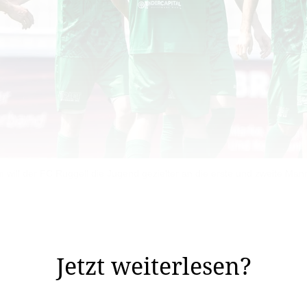
will der FC Ruggell die Jugend gezielter an die erste und zweite Man
die Zukunft: Ab der kommenden Saison wird der Verein er
Jetzt weiterlesen?