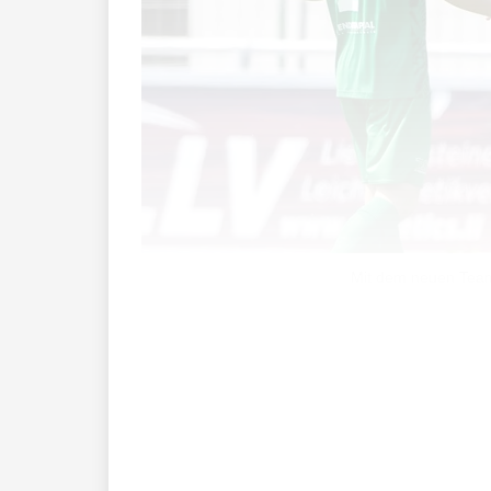
Mit dem neuen Team 
Der FC Ruggell stellt die Weichen für 
Aktivbereich antreten.